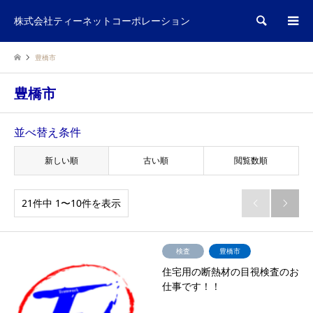
検索
株式会社ティーネットコーポレーション
豊橋市
豊橋市
並べ替え条件
新しい順
古い順
閲覧数順
21件中 1〜10件を表示


検査
豊橋市
住宅用の断熱材の目視検査のお
仕事です！！