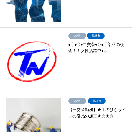
検査
豊橋市
♦♢♦♢♦二交替♦♢♦♢部品の検
査！！女性活躍中♦♢
検査
豊橋市
【三交替勤務】★手のひらサイ
ズの部品の加工★☆★☆