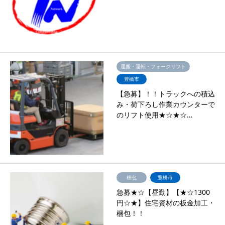
運搬・運転・フォークリフト
豊橋市
【急募】！！トラックへの積込
み・荷下ろし作業カウンターで
のリフト使用★☆★☆…
梱包
豊橋市
急募★☆【昼勤】【★☆1300
円☆★】住宅資材の板金加工・
梱包！！