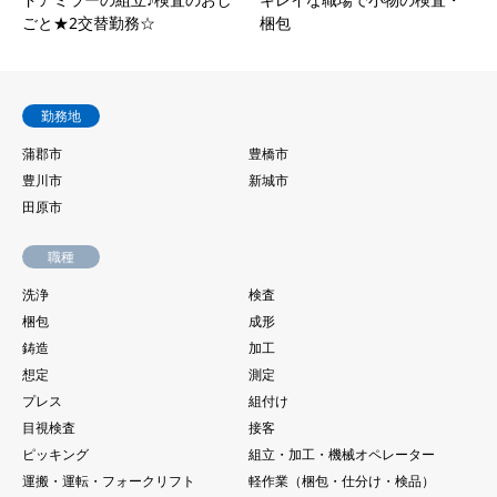
ごと★2交替勤務☆
梱包
勤務地
蒲郡市
豊橋市
豊川市
新城市
田原市
職種
洗浄
検査
梱包
成形
鋳造
加工
想定
測定
プレス
組付け
目視検査
接客
ピッキング
組立・加工・機械オペレーター
運搬・運転・フォークリフト
軽作業（梱包・仕分け・検品）