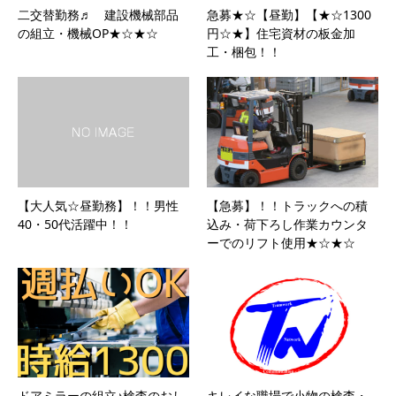
二交替勤務♬ 建設機械部品
急募★☆【昼勤】【★☆1300
の組立・機械OP★☆★☆
円☆★】住宅資材の板金加
工・梱包！！
【大人気☆昼勤務】！！男性
【急募】！！トラックへの積
40・50代活躍中！！
込み・荷下ろし作業カウンタ
ーでのリフト使用★☆★☆
ドアミラーの組立♪検査のおし
キレイな職場で小物の検査・