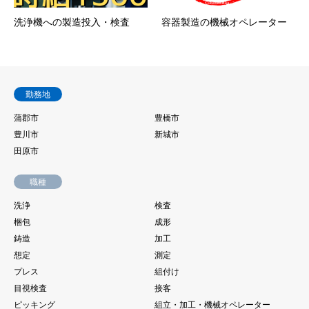
洗浄機への製造投入・検査
容器製造の機械オペレーター
勤務地
蒲郡市
豊橋市
豊川市
新城市
田原市
職種
洗浄
検査
梱包
成形
鋳造
加工
想定
測定
プレス
組付け
目視検査
接客
ピッキング
組立・加工・機械オペレーター