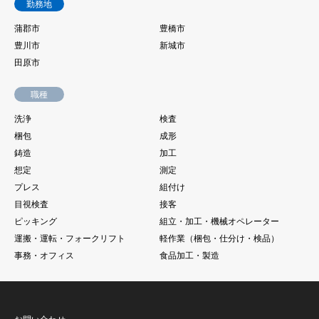
勤務地
蒲郡市
豊橋市
豊川市
新城市
田原市
職種
洗浄
検査
梱包
成形
鋳造
加工
想定
測定
プレス
組付け
目視検査
接客
ピッキング
組立・加工・機械オペレーター
運搬・運転・フォークリフト
軽作業（梱包・仕分け・検品）
事務・オフィス
食品加工・製造