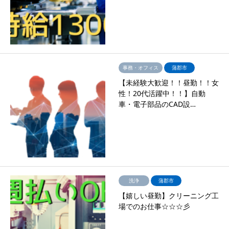
事務・オフィス
蒲郡市
【未経験大歓迎！！昼勤！！女
性！20代活躍中！！】自動
車・電子部品のCAD設…
洗浄
蒲郡市
【嬉しい昼勤】クリーニング工
場でのお仕事☆☆☆彡