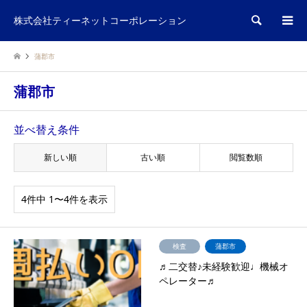
検索
株式会社ティーネットコーポレーション
蒲郡市
蒲郡市
並べ替え条件
新しい順
古い順
閲覧数順
4件中 1〜4件を表示
検査
蒲郡市
♬二交替♪未経験歓迎♩機械オ
ペレーター♬