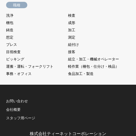
職種
洗浄
検査
梱包
成形
鋳造
加工
想定
測定
プレス
組付け
目視検査
接客
ピッキング
組立・加工・機械オペレーター
運搬・運転・フォークリフト
軽作業（梱包・仕分け・検品）
事務・オフィス
食品加工・製造
お問い合わせ
会社概要
スタッフ用ページ
株式会社ティーネットコーポレーション