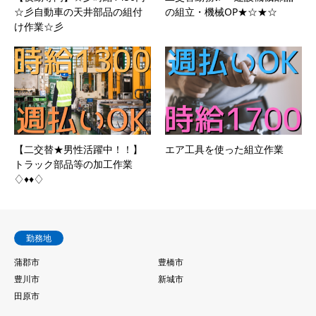
☆彡自動車の天井部品の組付
の組立・機械OP★☆★☆
け作業☆彡
【二交替★男性活躍中！！】
エア工具を使った組立作業
トラック部品等の加工作業
♢♦♦♢
勤務地
蒲郡市
豊橋市
豊川市
新城市
田原市