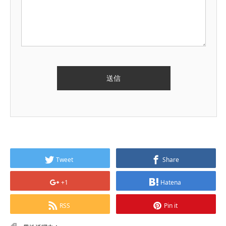
Tweet
Share
+1
Hatena
RSS
Pin it