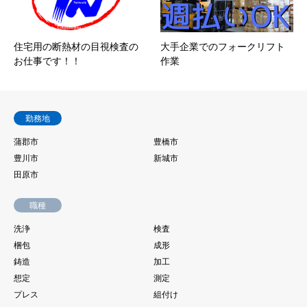
住宅用の断熱材の目視検査の
大手企業でのフォークリフト
お仕事です！！
作業
勤務地
蒲郡市
豊橋市
豊川市
新城市
田原市
職種
洗浄
検査
梱包
成形
鋳造
加工
想定
測定
プレス
組付け