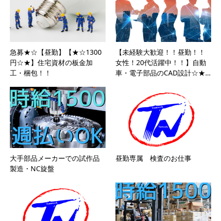
急募★☆【昼勤】【★☆1300
【未経験大歓迎！！昼勤！！
円☆★】住宅資材の板金加
女性！20代活躍中！！】自動
工・梱包！！
車・電子部品のCAD設計☆★…
大手部品メーカーでの試作品
昼勤専属 検査のお仕事
製造・NC旋盤