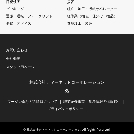
目視検査
接客
ピッキング
組立・加工・機械オペレーター
運搬・運転・フォークリフト
軽作業（梱包・仕分け・検品）
事務・オフィス
食品加工・製造
お問い合わせ
会社概要
スタッフ用ページ
株式会社ティーネットコーポレーション
RSS
マージン率などの情報について
職業紹介事業 参考情報の情報提供
プライバシーポリシー
©
株式会社ティーネットコーポレーション
. All Rights Reserved.