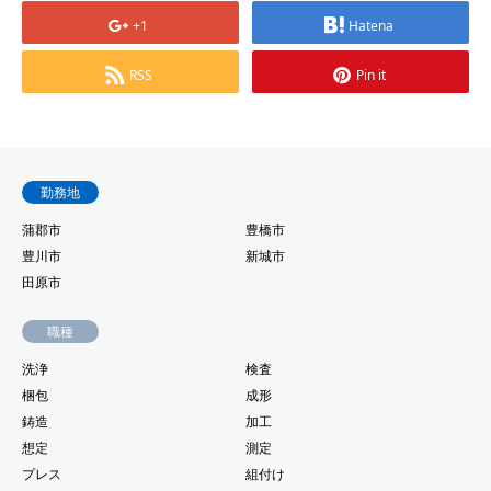
+1
Hatena
RSS
Pin it
勤務地
蒲郡市
豊橋市
豊川市
新城市
田原市
職種
洗浄
検査
梱包
成形
鋳造
加工
想定
測定
プレス
組付け