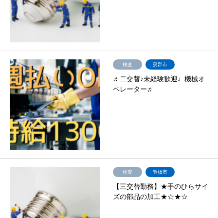
検査
蒲郡市
♬二交替♪未経験歓迎♩機械オ
ペレーター♬
検査
豊橋市
【三交替勤務】★手のひらサイ
ズの部品の加工★☆★☆