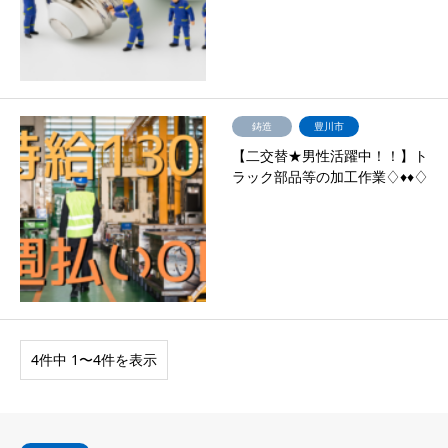
鋳造
豊川市
【二交替★男性活躍中！！】ト
ラック部品等の加工作業♢♦♦♢
4件中 1〜4件を表示