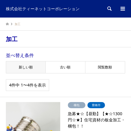
検索
株式会社ティーネットコーポレーション
加工
加工
並べ替え条件
新しい順
古い順
閲覧数順
4件中 1〜4件を表示
梱包
豊橋市
急募★☆【昼勤】【★☆1300
円☆★】住宅資材の板金加工・
梱包！！