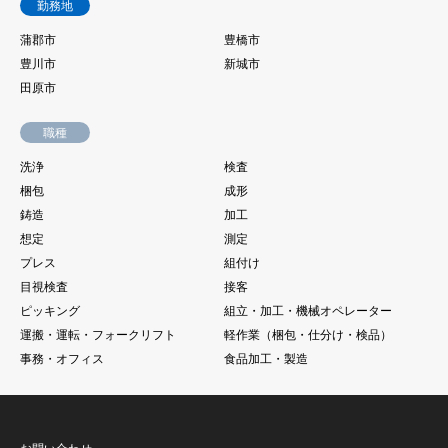
勤務地
蒲郡市
豊橋市
豊川市
新城市
田原市
職種
洗浄
検査
梱包
成形
鋳造
加工
想定
測定
プレス
組付け
目視検査
接客
ピッキング
組立・加工・機械オペレーター
運搬・運転・フォークリフト
軽作業（梱包・仕分け・検品）
事務・オフィス
食品加工・製造